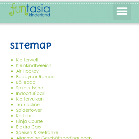
Spiel & Spaß
Infos & Preise
sitemap
Kletterwelt
Kleinkindbereich
Air Hockey
Bobbycar-Rampe
Bällebad
Spiralrutsche
Indoorfußball
Klettervulkan
Trampoline
Spidertower
Kettcars
Ninja Course
Elektro Cars
Speisen & Getränke
Allgemeine Geschäftsbedingungen